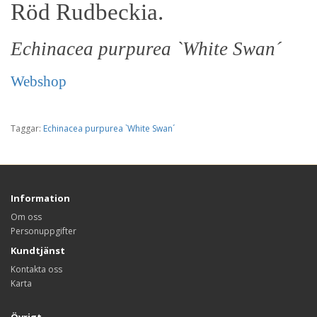
Röd Rudbeckia.
Echinacea purpurea `White Swan´
Webshop
Taggar:
Echinacea purpurea `White Swan´
Information
Om oss
Personuppgifter
Kundtjänst
Kontakta oss
Karta
Övrigt