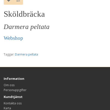
Sköldbräcka
Darmera peltata
Webshop
Taggar:
Darmera peltata
Information
Om oss
Personuppgifter
Kundtjänst
Kontakta oss
Karta