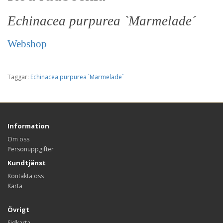
Echinacea purpurea `Marmelade´
Webshop
Taggar:
Echinacea purpurea `Marmelade´
Information
Om oss
Personuppgifter
Kundtjänst
Kontakta oss
Karta
Övrigt
Sidkarta