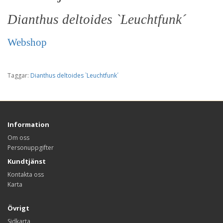
Dianthus deltoides `Leuchtfunk´
Webshop
Taggar:
Dianthus deltoides `Leuchtfunk´
Information
Om oss
Personuppgifter
Kundtjänst
Kontakta oss
Karta
Övrigt
Sidkarta