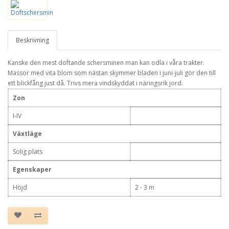
Beskrivning
Kanske den mest doftande schersminen man kan odla i våra trakter.
Massor med vita blom som nästan skymmer bladen i juni-juli gör den till
ett blickfång just då. Trivs mera vindskyddat i näringsrik jord.
Zon
I-IV
Växtläge
Solig plats
Egenskaper
Höjd
2 - 3 m