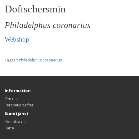
Doftschersmin
Philadelphus coronarius
Webshop
Taggar:
Philadelphus coronarius
Information
Om oss
Personuppgifter
Kundtjänst
Kontakta oss
Karta