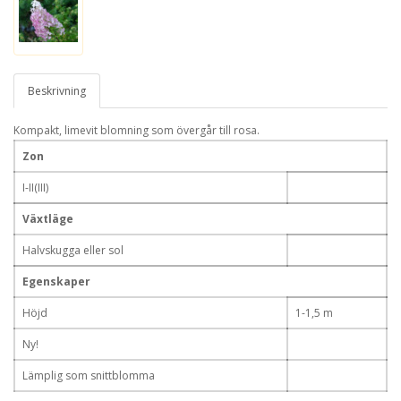
Beskrivning
Kompakt, limevit blomning som övergår till rosa.
Zon
I-II(III)
Växtläge
Halvskugga eller sol
Egenskaper
Höjd
1-1,5 m
Ny!
Lämplig som snittblomma