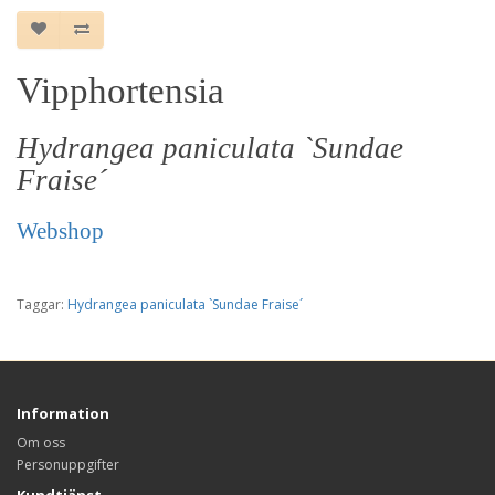
Vipphortensia
Hydrangea paniculata `Sundae
Fraise´
Webshop
Taggar:
Hydrangea paniculata `Sundae Fraise´
Information
Om oss
Personuppgifter
Kundtjänst