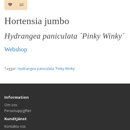
Hortensia jumbo
Hydrangea paniculata `Pinky Winky´
Webshop
Taggar:
Hydrangea paniculata `Pinky Winky´
Information
Om oss
Personuppgifter
Kundtjänst
Kontakta oss