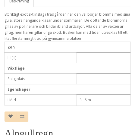
Beskrivning
Ett riktigt exotiskt inslag i trädgården när den väl börjar blomma med sina
gula, stora hängande klasar under sommaren. De doftande blommorna
gillas av pollinerare och bildar ibland ärtbaljor. Alla delar av växten är
giftig, men haren gillar unga skott. Busken kan med tiden utvecklas till ett
litet flerstammigt träd på gynnsamma platser.
Zon
I-II(III)
Växtläge
Solig plats
Egenskaper
Höjd
3 - 5 m
Alpgullregn