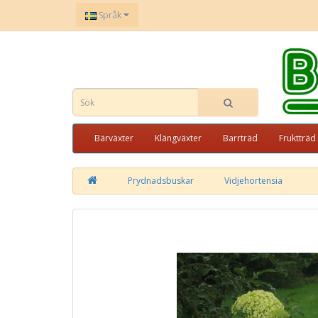
Språk
Bärväxter
Klängväxter
Barrträd
Fruktträd
Prydnadsbuskar
Vidjehortensia