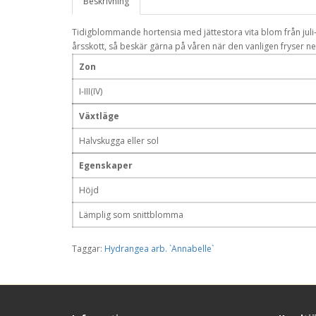
Beskrivning
Tidigblommande hortensia med jättestora vita blom från ju
årsskott, så beskär gärna på våren när den vanligen fryser ned
Zon
I-III(IV)
Växtläge
Halvskugga eller sol
Egenskaper
Höjd
Lämplig som snittblomma
Taggar:
Hydrangea arb. `Annabelle`