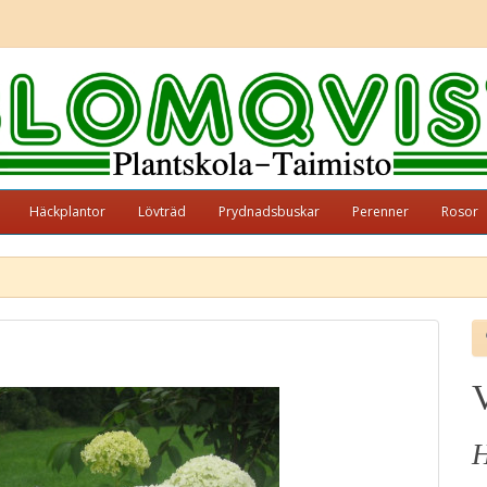
Häckplantor
Lövträd
Prydnadsbuskar
Perenner
Rosor
V
H