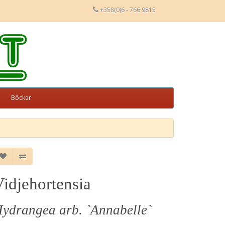
+358(0)6 - 766 9815
Böcker
idjehortensia
ydrangea arb. `Annabelle`