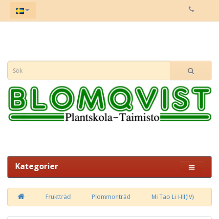
Kategorier
Fruktträd
Plommonträd
Mi Tao Li I-III(IV)