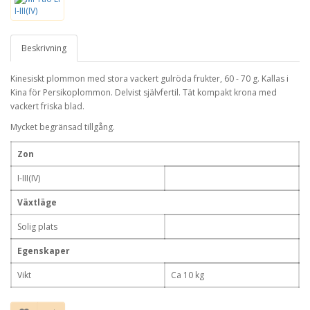
Beskrivning
Kinesiskt plommon med stora vackert gulröda frukter, 60 - 70 g. Kallas i
Kina för Persikoplommon. Delvist självfertil. Tät kompakt krona med
vackert friska blad.
Mycket begränsad tillgång.
Zon
I-III(IV)
Växtläge
Solig plats
Egenskaper
Vikt
Ca 10 kg