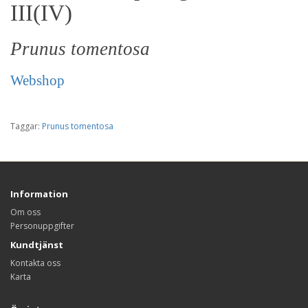
III(IV)
Prunus tomentosa
Webshop
Taggar:
Prunus tomentosa
Information
Om oss
Personuppgifter
Kundtjänst
Kontakta oss
Karta