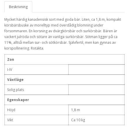
Beskrivning
Mycket härdig kanadensisk sort med goda bär. Liten, ca 1,8 m, kompakt
körsbärsbuske av morelltyp med överdådig blomning under
försommaren. En korsning av dvärgkörsbär och surkörsbär. Bären är
vackert julröda och sötare än vanliga surkörsbär. Sötman ligger på ca
11%, alltså mellan sur- och sötkörsbär. Självfertil, men kan gynnas av
korspollinering. Rotäkta.
Zon
I-IV
Växtläge
Solig plats
Egenskaper
Höjd
1,8 m
Vikt
Ca 10 kg