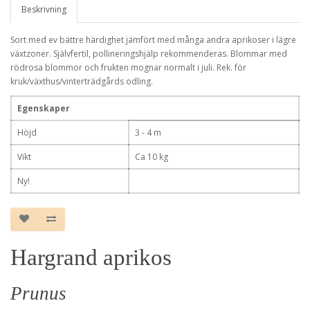
Beskrivning
Sort med ev bättre härdighet jämfört med många andra aprikoser i lägre
växtzoner. Självfertil, pollineringshjälp rekommenderas. Blommar med
rödrosa blommor och frukten mognar normalt i juli. Rek. för
kruk/växthus/vinterträdgårds odling.
Egenskaper
Höjd
3 - 4 m
Vikt
Ca 10 kg
Ny!
Hargrand aprikos
Prunus