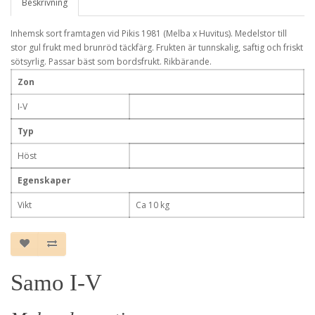
Beskrivning
Inhemsk sort framtagen vid Pikis 1981 (Melba x Huvitus). Medelstor till
stor gul frukt med brunröd täckfärg. Frukten är tunnskalig, saftig och friskt
sötsyrlig. Passar bäst som bordsfrukt. Rikbärande.
Zon
I-V
Typ
Höst
Egenskaper
Vikt
Ca 10 kg
Samo I-V