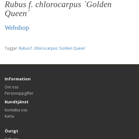
Rubus f. chlorocarpus `Golden
Queen´
Webshop
Taggar:
Rubus f. chlorocarpus `Golden Queen´
Information
Om oss
Personuppgifter
Kundtjänst
Kontakta oss
Karta
Övrigt